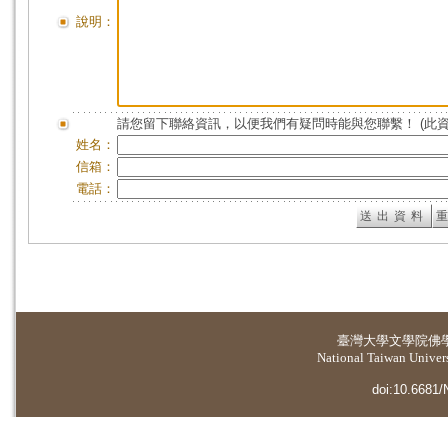
說明：
請您留下聯絡資訊，以便我們有疑問時能與您聯繫！ (此
姓名：
信箱：
電話：
臺灣大學
文學院佛
National Taiwan Universi
doi:10.6681