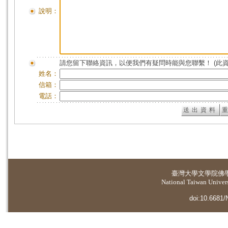
說明：
請您留下聯絡資訊，以便我們有疑問時能與您聯繫！ (此
姓名：
信箱：
電話：
臺灣大學
文學院佛
National Taiwan Universi
doi:10.6681