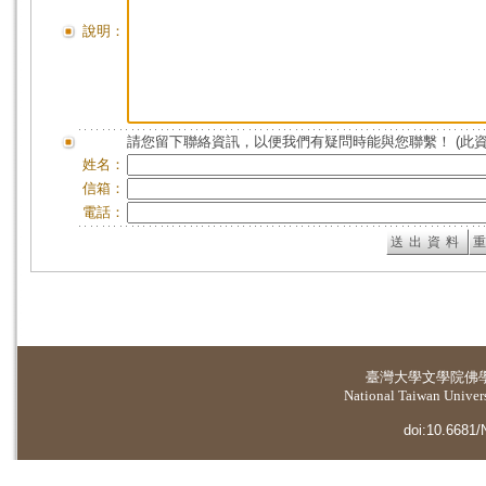
說明：
請您留下聯絡資訊，以便我們有疑問時能與您聯繫！ (此
姓名：
信箱：
電話：
臺灣大學
文學院佛
National Taiwan Universi
doi:10.6681