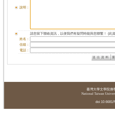
說明：
請您留下聯絡資訊，以便我們有疑問時能與您聯繫！ (此
姓名：
信箱：
電話：
臺灣大學
文學院佛
National Taiwan Universi
doi:10.6681