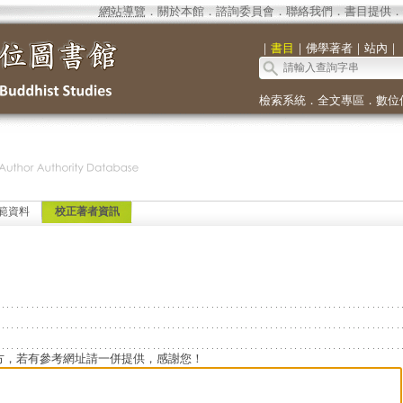
網站導覽
．
關於本館
．
諮詢委員會
．
聯絡我們
．
書目提供
．
｜
書目
｜
佛學著者
｜
站內
｜
檢索系統
．
全文專區
．
數位
範資料
校正著者資訊
方，若有參考網址請一併提供，感謝您！