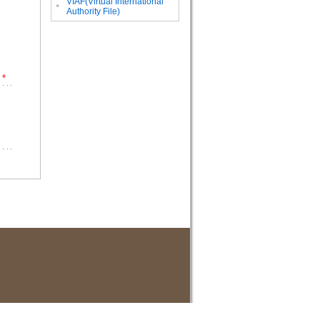
VIAF(Virtual International
。
Authority File)
*