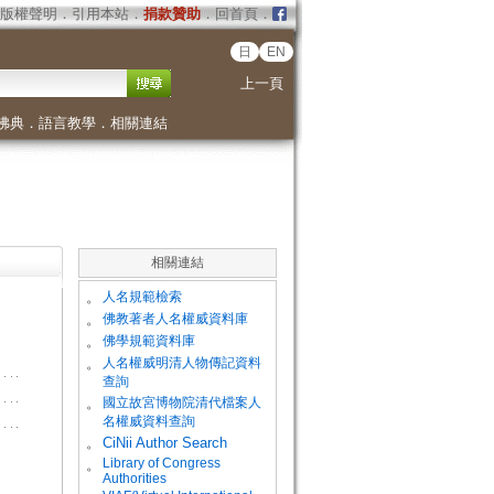
版權聲明
．
引用本站
．
捐款贊助
．
回首頁
．
日
EN
上一頁
佛典
．
語言教學
．
相關連結
相關連結
。
人名規範檢索
。
佛教著者人名權威資料庫
。
佛學規範資料庫
。
人名權威明清人物傳記資料
查詢
。
國立故宮博物院清代檔案人
名權威資料查詢
。
CiNii Author Search
Library of Congress
。
Authorities