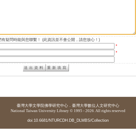
有疑問時能與您聯繫！ (此資訊並不會公開，請您放心！)
*
*
臺灣大學
文學院佛學研究中心
．
臺灣大學數位人文研究中心
National Taiwan University Library © 1995 - 2026. All rights reserved
doi:10.6681/NTURCDH.DB_DLMBS/Collection