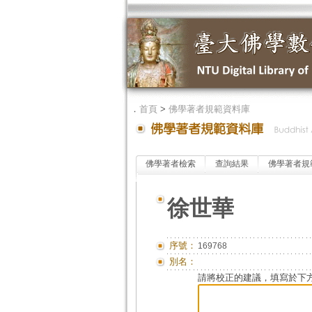
．
首頁
>
佛學著者規範資料庫
佛學著者檢索
查詢結果
佛學著者規
徐世華
序號：
169768
別名：
請將校正的建議，填寫於下