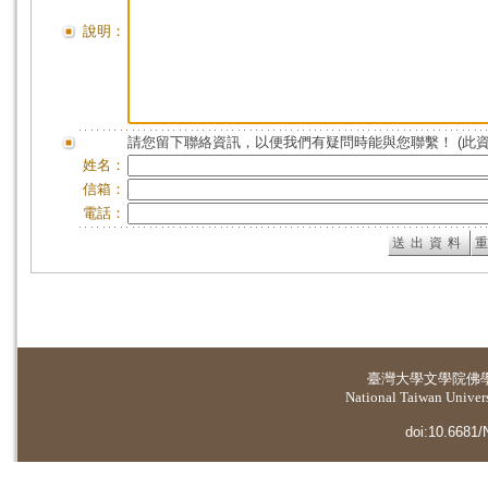
說明：
請您留下聯絡資訊，以便我們有疑問時能與您聯繫！ (此
姓名：
信箱：
電話：
臺灣大學
文學院佛
National Taiwan Universi
doi:10.6681