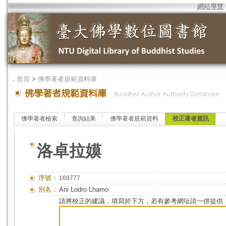
網站導覽
．
首頁
>
佛學著者規範資料庫
佛學著者檢索
查詢結果
佛學著者規範資料
校正著者資訊
洛卓拉嫫
序號：
169777
別名：
Ani Lodro Lhamo
請將校正的建議，填寫於下方，若有參考網址請一併提供