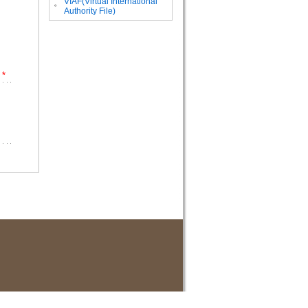
VIAF(Virtual International
。
Authority File)
*