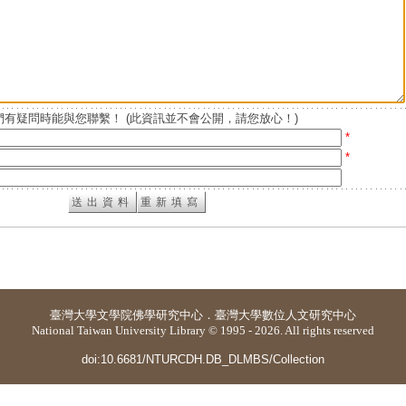
有疑問時能與您聯繫！ (此資訊並不會公開，請您放心！)
*
*
臺灣大學
文學院佛學研究中心
．
臺灣大學數位人文研究中心
National Taiwan University Library © 1995 - 2026. All rights reserved
doi:10.6681/NTURCDH.DB_DLMBS/Collection