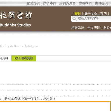
網站導覽
．
關於本館
．
諮詢委員會
．
聯絡我們
．
書目提供
．
｜
書目
｜
佛學著者
｜
站內
｜
檢索系統
．
全文專區
．
數位
範資料
校正著者資訊
方，若有參考網址請一併提供，感謝您！