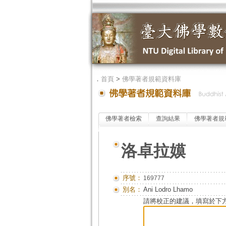
．
首頁
>
佛學著者規範資料庫
佛學著者檢索
查詢結果
佛學著者規
洛卓拉嫫
序號：
169777
別名：
Ani Lodro Lhamo
請將校正的建議，填寫於下