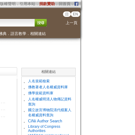
版權聲明
．
引用本站
．
捐款贊助
．
回首頁
．
日
EN
上一頁
佛典
．
語言教學
．
相關連結
相關連結
。
人名規範檢索
。
佛教著者人名權威資料庫
。
佛學規範資料庫
。
人名權威明清人物傳記資料
查詢
。
國立故宮博物院清代檔案人
名權威資料查詢
。
CiNii Author Search
Library of Congress
。
Authorities