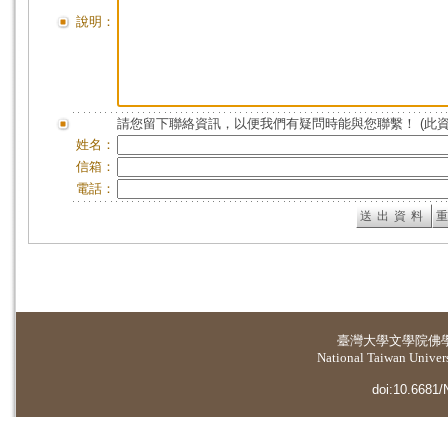
說明：
請您留下聯絡資訊，以便我們有疑問時能與您聯繫！ (此
姓名：
信箱：
電話：
臺灣大學
文學院佛
National Taiwan Universi
doi:10.6681