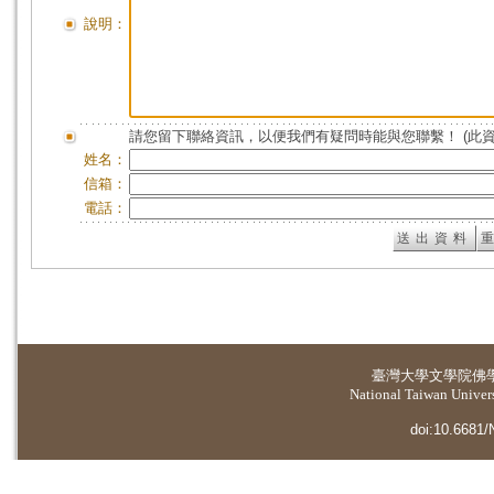
說明：
請您留下聯絡資訊，以便我們有疑問時能與您聯繫！ (此
姓名：
信箱：
電話：
臺灣大學
文學院佛
National Taiwan Universi
doi:10.6681