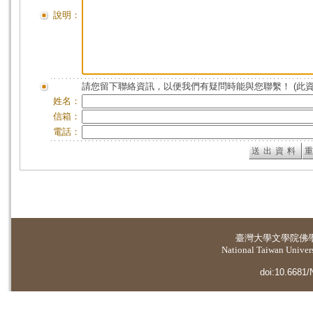
說明：
請您留下聯絡資訊，以便我們有疑問時能與您聯繫！ (此
姓名：
信箱：
電話：
臺灣大學
文學院佛
National Taiwan Universi
doi:10.6681