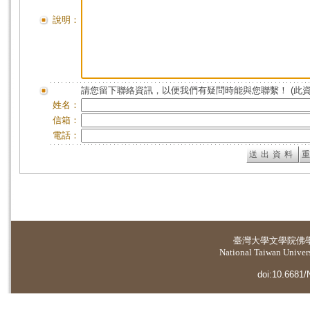
說明：
請您留下聯絡資訊，以便我們有疑問時能與您聯繫！ (此
姓名：
信箱：
電話：
臺灣大學
文學院佛
National Taiwan Universi
doi:10.6681