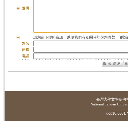
說明：
請您留下聯絡資訊，以便我們有疑問時能與您聯繫！ (此
姓名：
信箱：
電話：
臺灣大學
文學院佛
National Taiwan Universi
doi:10.6681