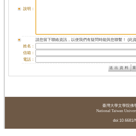
說明：
請您留下聯絡資訊，以便我們有疑問時能與您聯繫！ (此
姓名：
信箱：
電話：
臺灣大學
文學院佛
National Taiwan Universi
doi:10.6681