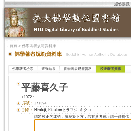
網站導覽
．
首頁
>
佛學著者規範資料庫
佛學著者檢索
查詢結果
佛學著者規範資料
校正著者資訊
平藤喜久子
+1972 ~
序號：
171394
別名：
Hirafuji, Kikuko=ヒラフジ, キクコ
請將校正的建議，填寫於下方，若有參考網址請一併提供