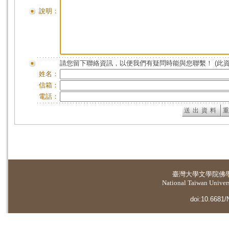
說明：
請您留下聯絡資訊，以便我們有疑問時能與您聯繫！ (此
姓名：
信箱：
電話：
臺灣大學
文學院佛
National Taiwan Universi
doi:10.6681