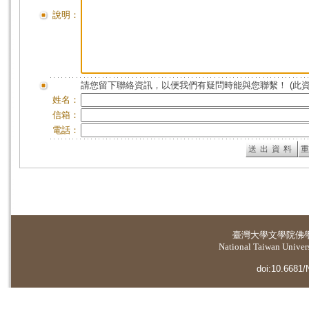
說明：
請您留下聯絡資訊，以便我們有疑問時能與您聯繫！ (此
姓名：
信箱：
電話：
臺灣大學
文學院佛
National Taiwan Universi
doi:10.6681