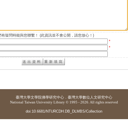
有疑問時能與您聯繫！ (此資訊並不會公開，請您放心！)
*
*
臺灣大學
文學院佛學研究中心
．
臺灣大學數位人文研究中心
National Taiwan University Library © 1995 - 2026. All rights reserved
doi:10.6681/NTURCDH.DB_DLMBS/Collection