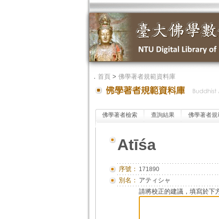
．
首頁
>
佛學著者規範資料庫
佛學著者檢索
查詢結果
佛學著者規
Atīśa
序號：
171890
別名：
アティシャ
請將校正的建議，填寫於下