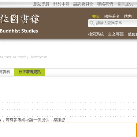
網站導覽
．
關於本館
．
諮詢委員會
．
聯絡我們
．
書目提供
．
｜
書目
｜
佛學著者
｜
站內
｜
檢索系統
．
全文專區
．
數位
範資料
校正著者資訊
方，若有參考網址請一併提供，感謝您！