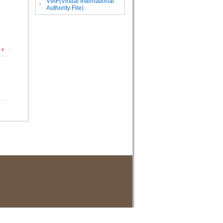
VIAF(Virtual International
。
Authority File)
*