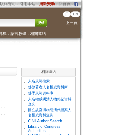
版權聲明
．
引用本站
．
捐款贊助
．
回首頁
．
日
EN
上一頁
佛典
．
語言教學
．
相關連結
相關連結
。
人名規範檢索
。
佛教著者人名權威資料庫
。
佛學規範資料庫
。
人名權威明清人物傳記資料
查詢
。
國立故宮博物院清代檔案人
名權威資料查詢
。
CiNii Author Search
Library of Congress
。
Authorities