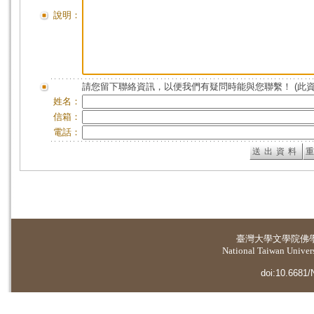
說明：
請您留下聯絡資訊，以便我們有疑問時能與您聯繫！ (此
姓名：
信箱：
電話：
臺灣大學
文學院佛
National Taiwan Universi
doi:10.6681