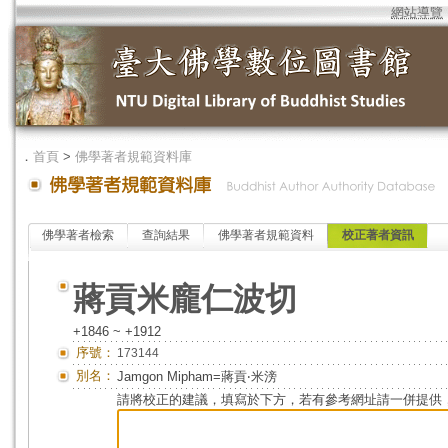
網站導覽
．
首頁
>
佛學著者規範資料庫
佛學著者檢索
查詢結果
佛學著者規範資料
校正著者資訊
蔣貢米龐仁波切
+1846 ~ +1912
序號：
173144
別名：
Jamgon Mipham=蔣貢‧米滂
請將校正的建議，填寫於下方，若有參考網址請一併提供