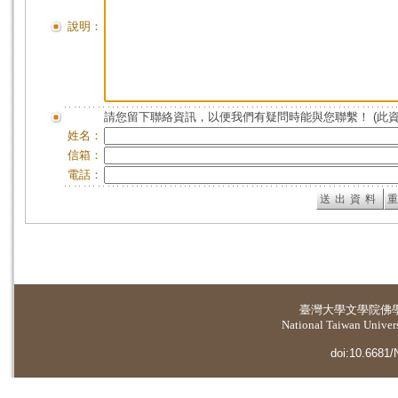
說明：
請您留下聯絡資訊，以便我們有疑問時能與您聯繫！ (此
姓名：
信箱：
電話：
臺灣大學
文學院佛
National Taiwan Universi
doi:10.6681