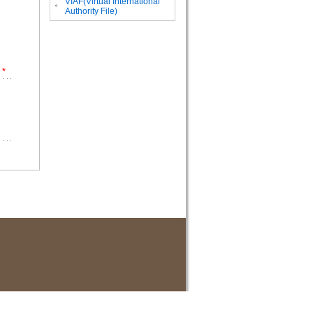
VIAF(Virtual International
。
Authority File)
*