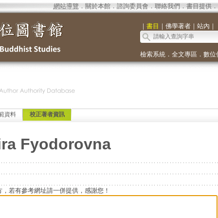
網站導覽
．
關於本館
．
諮詢委員會
．
聯絡我們
．
書目提供
．
｜
書目
｜
佛學著者
｜
站內
｜
檢索系統
．
全文專區
．
數位
範資料
校正著者資訊
ira Fyodorovna
方，若有參考網址請一併提供，感謝您！