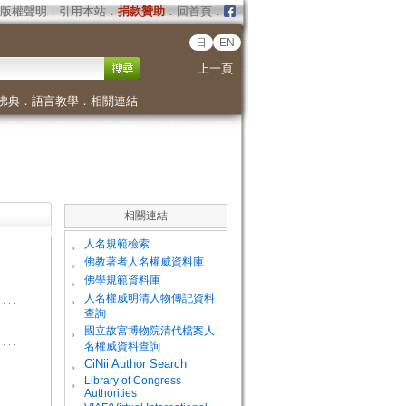
版權聲明
．
引用本站
．
捐款贊助
．
回首頁
．
日
EN
上一頁
佛典
．
語言教學
．
相關連結
相關連結
。
人名規範檢索
。
佛教著者人名權威資料庫
。
佛學規範資料庫
。
人名權威明清人物傳記資料
查詢
。
國立故宮博物院清代檔案人
名權威資料查詢
。
CiNii Author Search
Library of Congress
。
Authorities