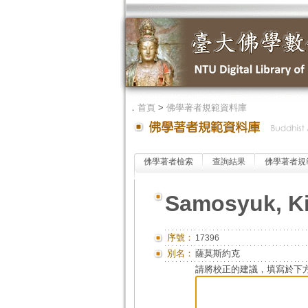
．
首頁
>
佛學著者規範資料庫
佛學著者檢索
查詢結果
佛學著者規
Samosyuk, K
序號：
17396
別名：
薩莫斯約克
請將校正的建議，填寫於下