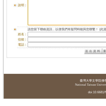
說明：
請您留下聯絡資訊，以便我們有疑問時能與您聯繫！ (此
姓名：
信箱：
電話：
臺灣大學
文學院佛
National Taiwan Universi
doi:10.6681