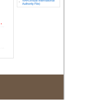
VIAF(Virtual International
。
Authority File)
*