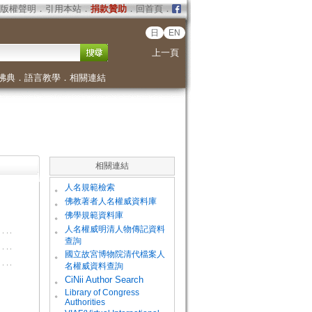
版權聲明
．
引用本站
．
捐款贊助
．
回首頁
．
日
EN
上一頁
佛典
．
語言教學
．
相關連結
相關連結
。
人名規範檢索
。
佛教著者人名權威資料庫
。
佛學規範資料庫
。
人名權威明清人物傳記資料
查詢
。
國立故宮博物院清代檔案人
名權威資料查詢
。
CiNii Author Search
Library of Congress
。
Authorities