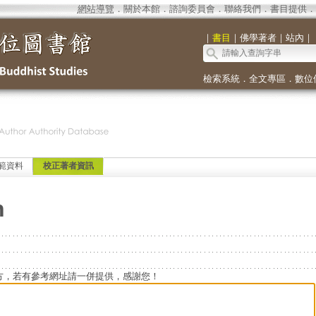
網站導覽
．
關於本館
．
諮詢委員會
．
聯絡我們
．
書目提供
．
｜
書目
｜
佛學著者
｜
站內
｜
檢索系統
．
全文專區
．
數位
範資料
校正著者資訊
n
方，若有參考網址請一併提供，感謝您！