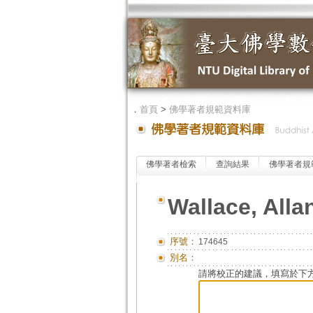
．
首頁
>
佛學著者規範資料庫
佛學著者檢索
查詢結果
佛學著者規
Wallace, Alla
序號：
174645
別名：
請將校正的建議，填寫於下