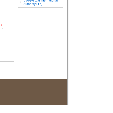
VIAF(Virtual International
。
Authority File)
*