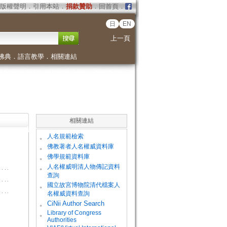
版權聲明
．
引用本站
．
捐款贊助
．
回首頁
．
日
EN
上一頁
佛典
．
語言教學
．
相關連結
相關連結
。
人名規範檢索
。
佛教著者人名權威資料庫
。
佛學規範資料庫
。
人名權威明清人物傳記資料
查詢
。
國立故宮博物院清代檔案人
名權威資料查詢
。
CiNii Author Search
Library of Congress
。
Authorities