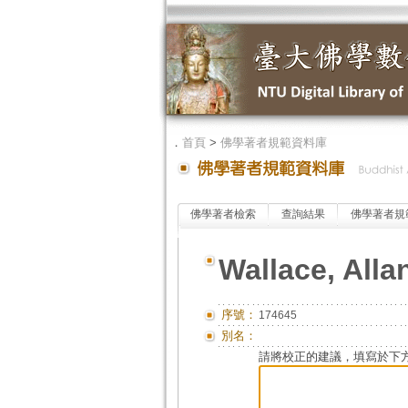
．
首頁
>
佛學著者規範資料庫
佛學著者檢索
查詢結果
佛學著者規
Wallace, Alla
序號：
174645
別名：
請將校正的建議，填寫於下