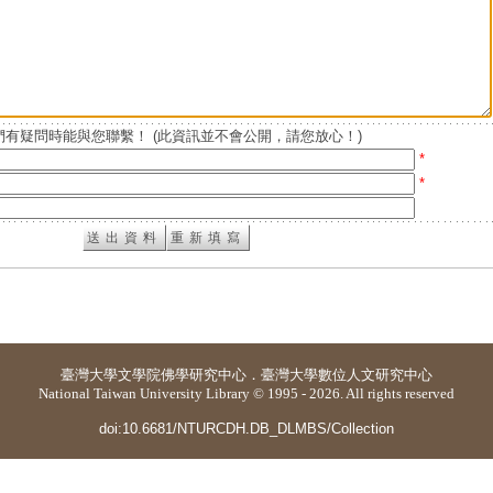
有疑問時能與您聯繫！ (此資訊並不會公開，請您放心！)
*
*
臺灣大學
文學院佛學研究中心
．
臺灣大學數位人文研究中心
National Taiwan University Library © 1995 - 2026. All rights reserved
doi:10.6681/NTURCDH.DB_DLMBS/Collection