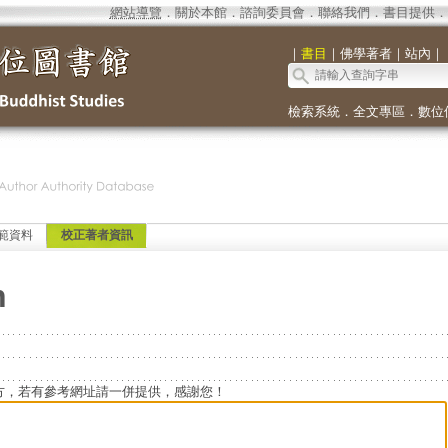
網站導覽
．
關於本館
．
諮詢委員會
．
聯絡我們
．
書目提供
．
｜
書目
｜
佛學著者
｜
站內
｜
檢索系統
．
全文專區
．
數位
範資料
校正著者資訊
n
方，若有參考網址請一併提供，感謝您！