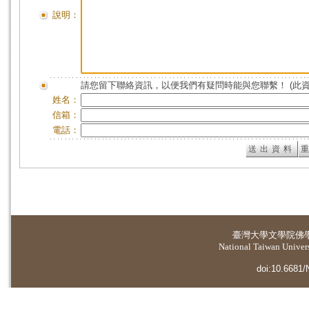
說明：
請您留下聯絡資訊，以便我們有疑問時能與您聯繫！ (此
姓名：
信箱：
電話：
臺灣大學
文學院佛
National Taiwan Universi
doi:10.6681