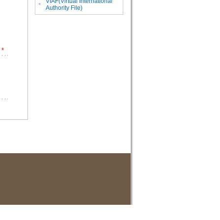
VIAF(Virtual International
。
Authority File)
*