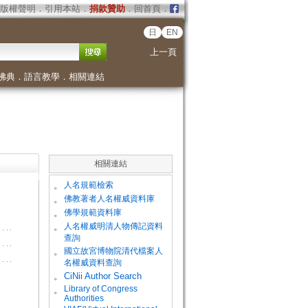
版權聲明
．
引用本站
．
捐款贊助
．
回首頁
．
日
EN
上一頁
佛典
．
語言教學
．
相關連結
相關連結
。
人名規範檢索
。
佛教著者人名權威資料庫
。
佛學規範資料庫
。
人名權威明清人物傳記資料
查詢
。
國立故宮博物院清代檔案人
名權威資料查詢
。
CiNii Author Search
Library of Congress
。
Authorities