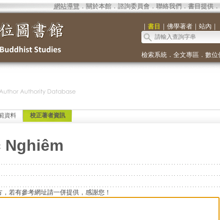
網站導覽
．
關於本館
．
諮詢委員會
．
聯絡我們
．
書目提供
．
｜
書目
｜
佛學著者
｜
站內
｜
檢索系統
．
全文專區
．
數位
範資料
校正著者資訊
c Nghiêm
方，若有參考網址請一併提供，感謝您！