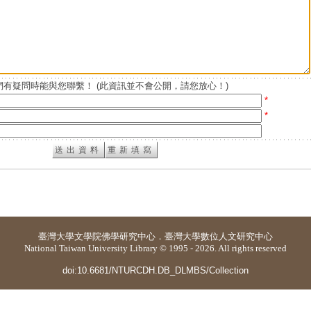
有疑問時能與您聯繫！ (此資訊並不會公開，請您放心！)
*
*
臺灣大學
文學院佛學研究中心
．
臺灣大學數位人文研究中心
National Taiwan University Library © 1995 - 2026. All rights reserved
doi:10.6681/NTURCDH.DB_DLMBS/Collection