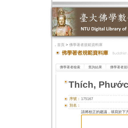
．
首頁
>
佛學著者規範資料庫
佛學著者檢索
查詢結果
佛學著者規
Thích, Phướ
序號：
175167
別名：
請將校正的建議，填寫於下