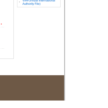
VIAF(Virtual International
。
Authority File)
*