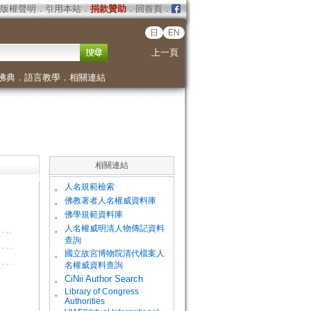
版權聲明
．
引用本站
．
捐款贊助
．
回首頁
．
日
EN
上一頁
佛典
．
語言教學
．
相關連結
相關連結
。
人名規範檢索
。
佛教著者人名權威資料庫
。
佛學規範資料庫
。
人名權威明清人物傳記資料
查詢
。
國立故宮博物院清代檔案人
名權威資料查詢
。
CiNii Author Search
Library of Congress
。
Authorities