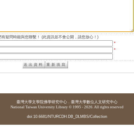
有疑問時能與您聯繫！ (此資訊並不會公開，請您放心！)
*
*
臺灣大學
文學院佛學研究中心
．
臺灣大學數位人文研究中心
National Taiwan University Library © 1995 - 2026. All rights reserved
doi:10.6681/NTURCDH.DB_DLMBS/Collection