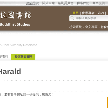
網站導覽
．
關於本館
．
諮詢委員會
．
聯絡我們
．
書目提供
．
｜
書目
｜
佛學著者
｜
站內
｜
檢索系統
．
全文專區
．
數位
範資料
校正著者資訊
Harald
方，若有參考網址請一併提供，感謝您！