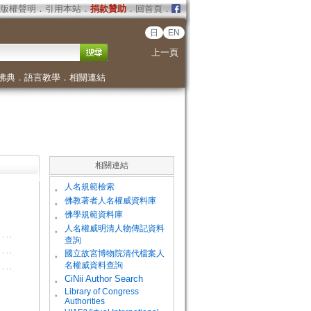
版權聲明
．
引用本站
．
捐款贊助
．
回首頁
．
日
EN
上一頁
佛典
．
語言教學
．
相關連結
相關連結
。
人名規範檢索
。
佛教著者人名權威資料庫
。
佛學規範資料庫
。
人名權威明清人物傳記資料
查詢
。
國立故宮博物院清代檔案人
名權威資料查詢
。
CiNii Author Search
Library of Congress
。
Authorities