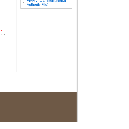
VIAF(Virtual International
。
Authority File)
*