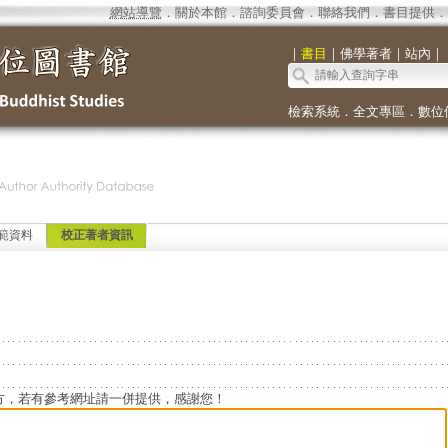
網站導覽
．
關於本館
．
諮詢委員會
．
聯絡我們
．
書目提供
．
｜
書目
｜
佛學著者
｜
站內
｜
檢索系統
．
全文專區
．
數位
範資料
校正著者資訊
方，若有參考網址請一併提供，感謝您！