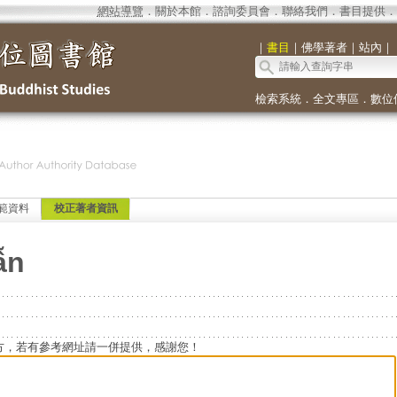
網站導覽
．
關於本館
．
諮詢委員會
．
聯絡我們
．
書目提供
．
｜
書目
｜
佛學著者
｜
站內
｜
檢索系統
．
全文專區
．
數位
範資料
校正著者資訊
ẫn
方，若有參考網址請一併提供，感謝您！