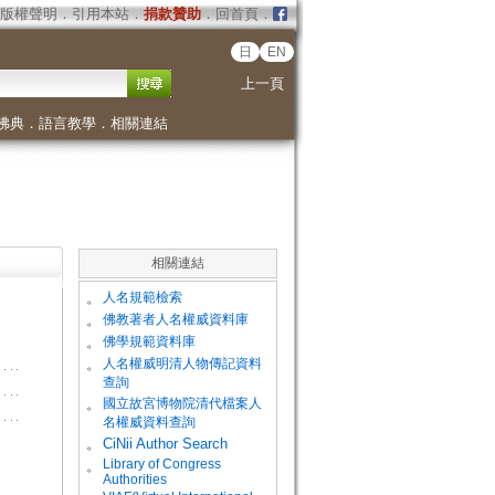
版權聲明
．
引用本站
．
捐款贊助
．
回首頁
．
日
EN
上一頁
佛典
．
語言教學
．
相關連結
相關連結
。
人名規範檢索
。
佛教著者人名權威資料庫
。
佛學規範資料庫
。
人名權威明清人物傳記資料
查詢
。
國立故宮博物院清代檔案人
名權威資料查詢
。
CiNii Author Search
Library of Congress
。
Authorities