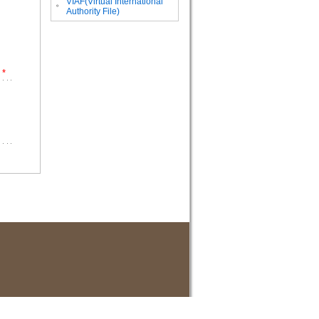
VIAF(Virtual International
。
Authority File)
*