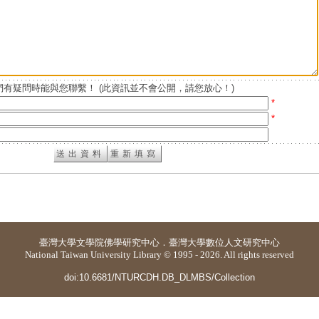
有疑問時能與您聯繫！ (此資訊並不會公開，請您放心！)
*
*
臺灣大學
文學院佛學研究中心
．
臺灣大學數位人文研究中心
National Taiwan University Library © 1995 - 2026. All rights reserved
doi:10.6681/NTURCDH.DB_DLMBS/Collection