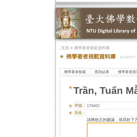
．
首頁
>
佛學著者規範資料庫
佛學著者檢索
查詢結果
佛學著者規
Trần, Tuấn M
序號：
179402
別名：
請將校正的建議，填寫於下