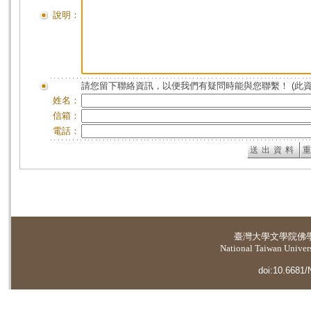
說明：
請您留下聯絡資訊，以便我們有疑問時能與您聯繫！ (此
姓名：
信箱：
電話：
臺灣大學
文學院佛
National Taiwan Universi
doi:10.6681