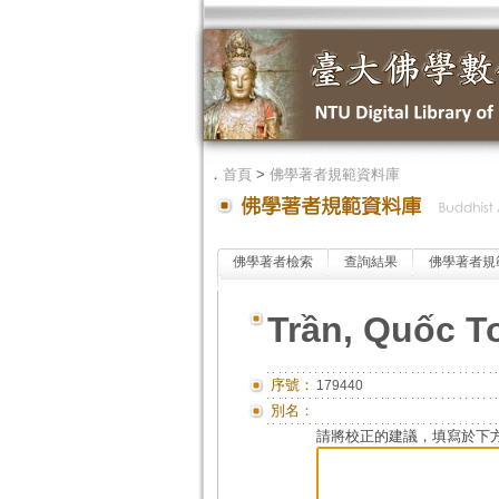
．
首頁
>
佛學著者規範資料庫
佛學著者檢索
查詢結果
佛學著者規
Trần, Quốc T
序號：
179440
別名：
請將校正的建議，填寫於下