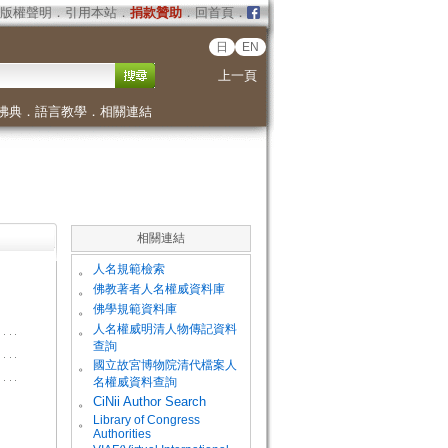
版權聲明
．
引用本站
．
捐款贊助
．
回首頁
．
日
EN
上一頁
佛典
．
語言教學
．
相關連結
相關連結
。
人名規範檢索
。
佛教著者人名權威資料庫
。
佛學規範資料庫
。
人名權威明清人物傳記資料
查詢
。
國立故宮博物院清代檔案人
名權威資料查詢
。
CiNii Author Search
Library of Congress
。
Authorities