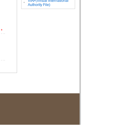
VIAF(Virtual International
。
Authority File)
*