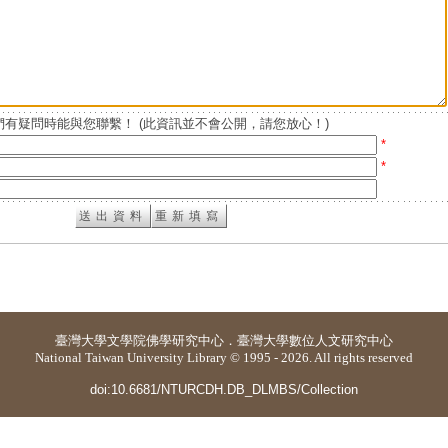
有疑問時能與您聯繫！ (此資訊並不會公開，請您放心！)
*
*
臺灣大學
文學院佛學研究中心
．
臺灣大學數位人文研究中心
National Taiwan University Library © 1995 - 2026. All rights reserved
doi:10.6681/NTURCDH.DB_DLMBS/Collection