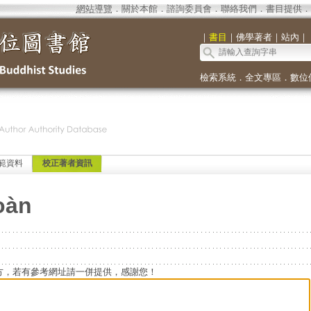
網站導覽
．
關於本館
．
諮詢委員會
．
聯絡我們
．
書目提供
．
｜
書目
｜
佛學著者
｜
站內
｜
檢索系統
．
全文專區
．
數位
範資料
校正著者資訊
oàn
方，若有參考網址請一併提供，感謝您！