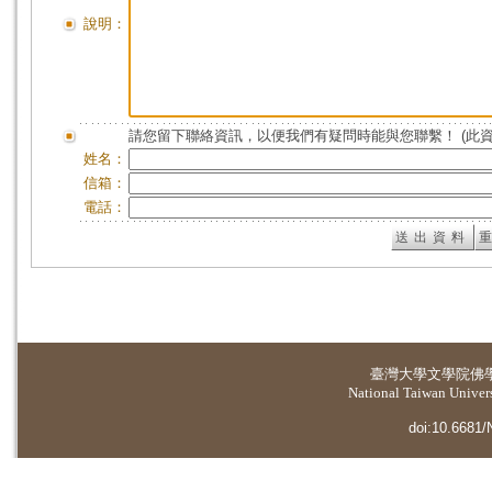
說明：
請您留下聯絡資訊，以便我們有疑問時能與您聯繫！ (此
姓名：
信箱：
電話：
臺灣大學
文學院佛
National Taiwan Universi
doi:10.6681