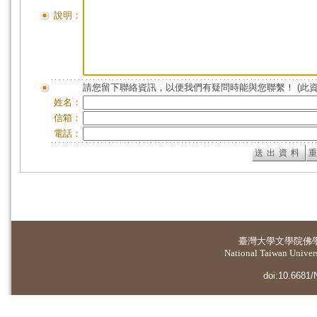
說明：
請您留下聯絡資訊，以便我們有疑問時能與您聯繫！ (此
姓名：
信箱：
電話：
臺灣大學
文學院佛
National Taiwan Universi
doi:10.6681