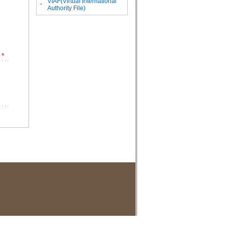
VIAF(Virtual International
。
Authority File)
*