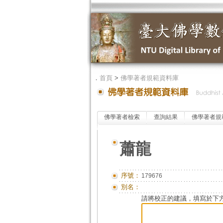
．
首頁
>
佛學著者規範資料庫
佛學著者檢索
查詢結果
佛學著者規
蕭龍
序號：
179676
別名：
請將校正的建議，填寫於下