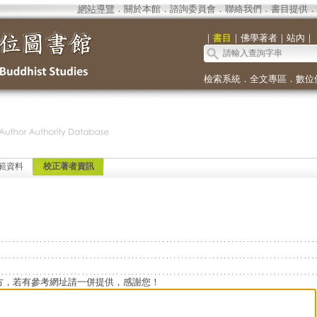
網站導覽
．
關於本館
．
諮詢委員會
．
聯絡我們
．
書目提供
．
｜
書目
｜
佛學著者
｜
站內
｜
檢索系統
．
全文專區
．
數位
範資料
校正著者資訊
方，若有參考網址請一併提供，感謝您！