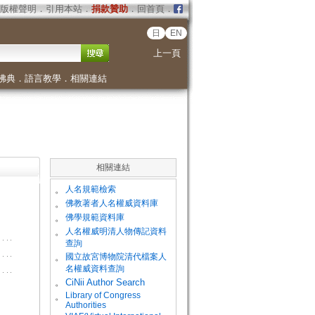
版權聲明
．
引用本站
．
捐款贊助
．
回首頁
．
日
EN
上一頁
佛典
．
語言教學
．
相關連結
相關連結
。
人名規範檢索
。
佛教著者人名權威資料庫
。
佛學規範資料庫
。
人名權威明清人物傳記資料
查詢
。
國立故宮博物院清代檔案人
名權威資料查詢
。
CiNii Author Search
Library of Congress
。
Authorities