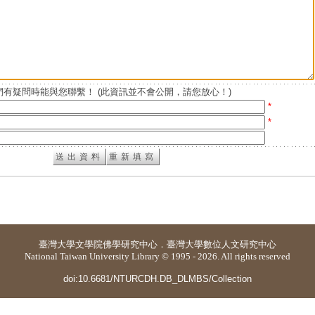
有疑問時能與您聯繫！ (此資訊並不會公開，請您放心！)
*
*
臺灣大學
文學院佛學研究中心
．
臺灣大學數位人文研究中心
National Taiwan University Library © 1995 - 2026. All rights reserved
doi:10.6681/NTURCDH.DB_DLMBS/Collection