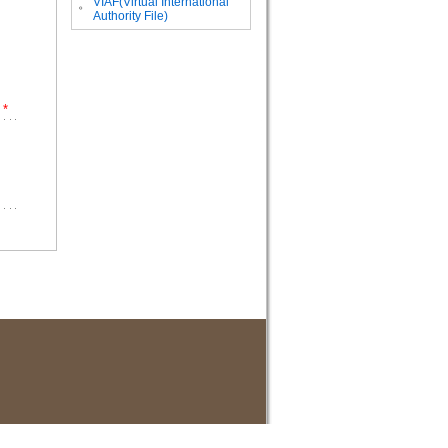
VIAF(Virtual International
。
Authority File)
*