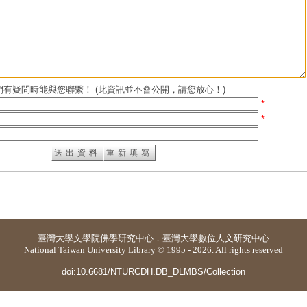
有疑問時能與您聯繫！ (此資訊並不會公開，請您放心！)
*
*
臺灣大學
文學院佛學研究中心
．
臺灣大學數位人文研究中心
National Taiwan University Library © 1995 - 2026. All rights reserved
doi:10.6681/NTURCDH.DB_DLMBS/Collection