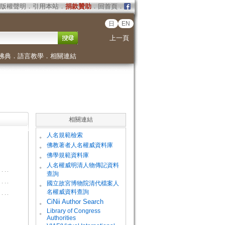
版權聲明
．
引用本站
．
捐款贊助
．
回首頁
．
日
EN
上一頁
佛典
．
語言教學
．
相關連結
相關連結
。
人名規範檢索
。
佛教著者人名權威資料庫
。
佛學規範資料庫
。
人名權威明清人物傳記資料
查詢
。
國立故宮博物院清代檔案人
名權威資料查詢
。
CiNii Author Search
Library of Congress
。
Authorities