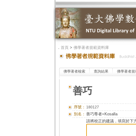
．
首頁
>
佛學著者規範資料庫
佛學著者檢索
查詢結果
佛學著者規
善巧
序號：
180127
別名：
善巧尊者=Kosalla
請將校正的建議，填寫於下