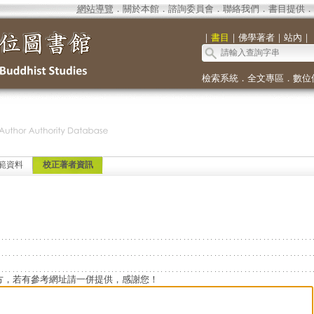
網站導覽
．
關於本館
．
諮詢委員會
．
聯絡我們
．
書目提供
．
｜
書目
｜
佛學著者
｜
站內
｜
檢索系統
．
全文專區
．
數位
範資料
校正著者資訊
方，若有參考網址請一併提供，感謝您！