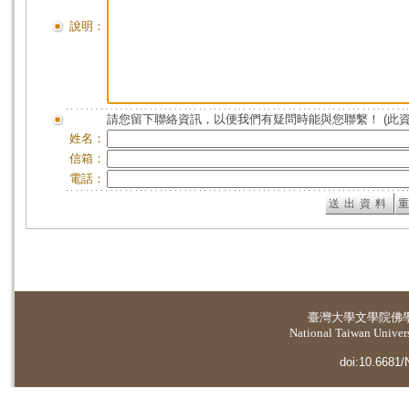
說明：
請您留下聯絡資訊，以便我們有疑問時能與您聯繫！ (此
姓名：
信箱：
電話：
臺灣大學
文學院佛
National Taiwan Universi
doi:10.6681