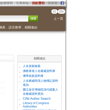
版權聲明
．
引用本站
．
捐款贊助
．
回首頁
．
日
EN
上一頁
佛典
．
語言教學
．
相關連結
相關連結
。
人名規範檢索
。
佛教著者人名權威資料庫
。
佛學規範資料庫
。
人名權威明清人物傳記資料
查詢
。
國立故宮博物院清代檔案人
名權威資料查詢
。
CiNii Author Search
Library of Congress
。
Authorities