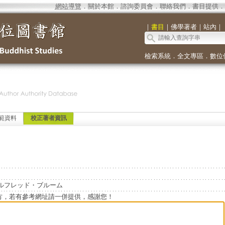
網站導覽
．
關於本館
．
諮詢委員會
．
聯絡我們
．
書目提供
．
｜
書目
｜
佛學著者
｜
站內
｜
檢索系統
．
全文專區
．
數位
範資料
校正著者資訊
d
アルフレッド・ブルーム
方，若有參考網址請一併提供，感謝您！