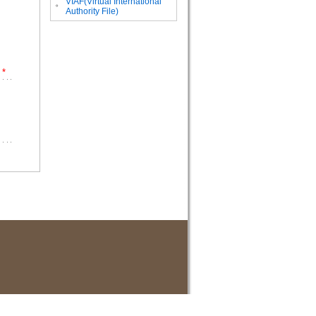
VIAF(Virtual International
。
Authority File)
*