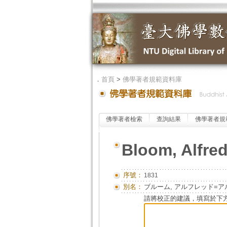
．
首頁
>
佛學著者規範資料庫
佛學著者檢索
查詢結果
佛學著者規
Bloom, Alfre
序號：
1831
別名：
ブルーム, アルフレッド=
請將校正的建議，填寫於下