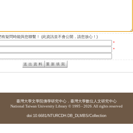
有疑問時能與您聯繫！ (此資訊並不會公開，請您放心！)
*
*
臺灣大學
文學院佛學研究中心
．
臺灣大學數位人文研究中心
National Taiwan University Library © 1995 - 2026. All rights reserved
doi:10.6681/NTURCDH.DB_DLMBS/Collection