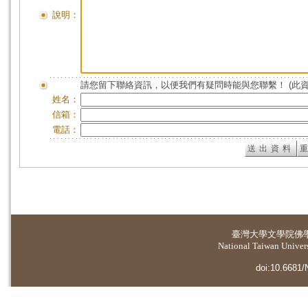
說明：
請您留下聯絡資訊，以便我們有疑問時能與您聯繫！ (此
姓名：
信箱：
電話：
臺灣大學
文學院佛
National Taiwan Universi
doi:10.6681