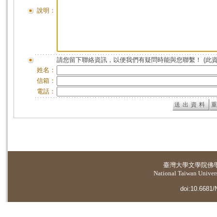
說明：
請您留下聯絡資訊，以便我們有疑問時能與您聯繫！ (此
姓名：
信箱：
電話：
臺灣大學
文學院佛
National Taiwan Universi
doi:10.6681