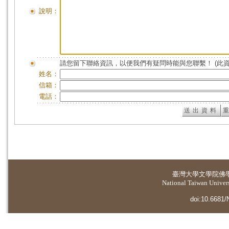
說明：
請您留下聯絡資訊，以便我們有疑問時能與您聯繫！ (此
姓名：
信箱：
電話：
臺灣大學
文學院佛
National Taiwan Universi
doi:10.6681