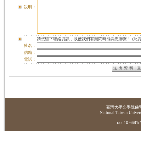
說明：
請您留下聯絡資訊，以便我們有疑問時能與您聯繫！ (此
姓名：
信箱：
電話：
臺灣大學
文學院佛
National Taiwan Universi
doi:10.6681