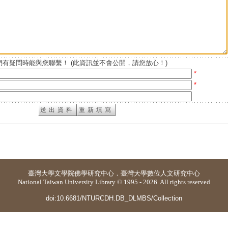
有疑問時能與您聯繫！ (此資訊並不會公開，請您放心！)
*
*
臺灣大學
文學院佛學研究中心
．
臺灣大學數位人文研究中心
National Taiwan University Library © 1995 - 2026. All rights reserved
doi:10.6681/NTURCDH.DB_DLMBS/Collection