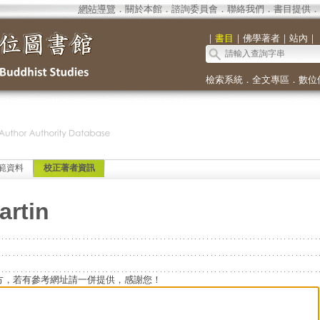
網站導覽
．
關於本館
．
諮詢委員會
．
聯絡我們
．
書目提供
．
｜
書目
｜
佛學著者
｜
站內
｜
檢索系統
．
全文專區
．
數位
範資料
校正著者資訊
artin
方，若有參考網址請一併提供，感謝您！