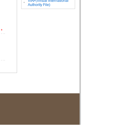
VIAF(Virtual International
。
Authority File)
*