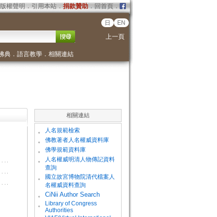
版權聲明
．
引用本站
．
捐款贊助
．
回首頁
．
日
EN
上一頁
佛典
．
語言教學
．
相關連結
相關連結
。
人名規範檢索
。
佛教著者人名權威資料庫
。
佛學規範資料庫
。
人名權威明清人物傳記資料
查詢
。
國立故宮博物院清代檔案人
名權威資料查詢
。
CiNii Author Search
Library of Congress
。
Authorities