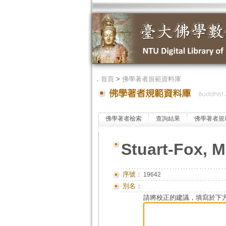
．
首頁
>
佛學著者規範資料庫
佛學著者檢索
查詢結果
佛學著者規
Stuart-Fox, M
序號：
19642
別名：
請將校正的建議，填寫於下