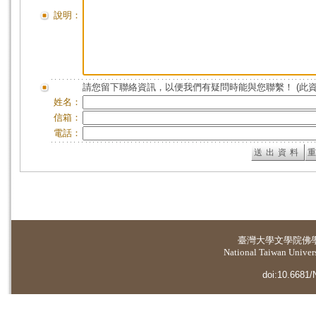
說明：
請您留下聯絡資訊，以便我們有疑問時能與您聯繫！ (此
姓名：
信箱：
電話：
臺灣大學
文學院佛
National Taiwan Universi
doi:10.6681