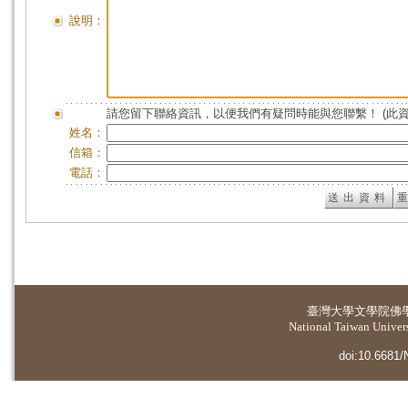
說明：
請您留下聯絡資訊，以便我們有疑問時能與您聯繫！ (此
姓名：
信箱：
電話：
臺灣大學
文學院佛
National Taiwan Universi
doi:10.6681