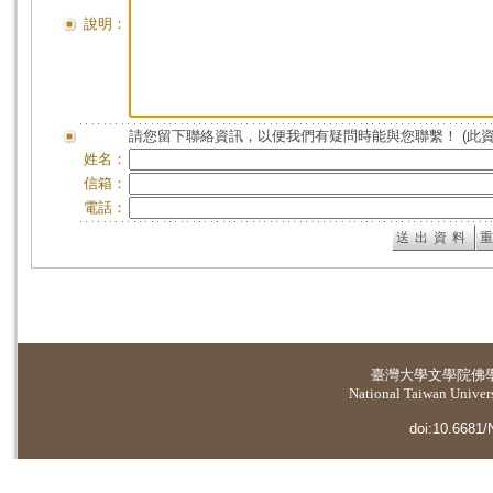
說明：
請您留下聯絡資訊，以便我們有疑問時能與您聯繫！ (此
姓名：
信箱：
電話：
臺灣大學
文學院佛
National Taiwan Universi
doi:10.6681