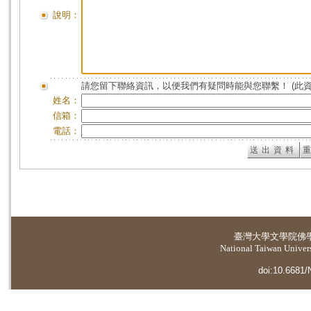
說明：
請您留下聯絡資訊，以便我們有疑問時能與您聯繫！ (此
姓名：
信箱：
電話：
臺灣大學
文學院佛
National Taiwan Universi
doi:10.6681