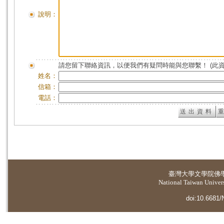
說明：
請您留下聯絡資訊，以便我們有疑問時能與您聯繫！ (此
姓名：
信箱：
電話：
臺灣大學
文學院佛
National Taiwan Universi
doi:10.6681