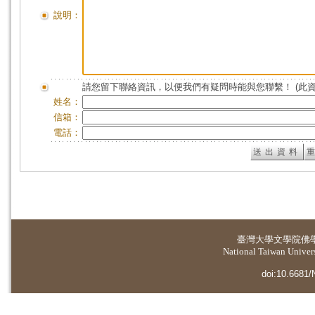
說明：
請您留下聯絡資訊，以便我們有疑問時能與您聯繫！ (此
姓名：
信箱：
電話：
臺灣大學
文學院佛
National Taiwan Universi
doi:10.6681