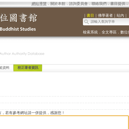
網站導覽
．
關於本館
．
諮詢委員會
．
聯絡我們
．
書目提供
．
｜
書目
｜
佛學著者
｜
站內
｜
檢索系統
．
全文專區
．
數位
範資料
校正著者資訊
方，若有參考網址請一併提供，感謝您！