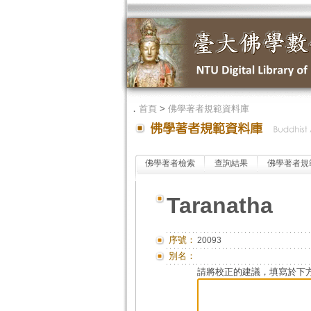
．
首頁
>
佛學著者規範資料庫
佛學著者檢索
查詢結果
佛學著者規
Taranatha
序號：
20093
別名：
請將校正的建議，填寫於下