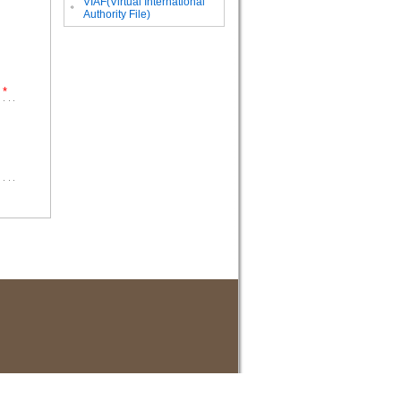
VIAF(Virtual International
。
Authority File)
*