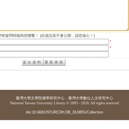
有疑問時能與您聯繫！ (此資訊並不會公開，請您放心！)
*
*
臺灣大學
文學院佛學研究中心
．
臺灣大學數位人文研究中心
National Taiwan University Library © 1995 - 2026. All rights reserved
doi:10.6681/NTURCDH.DB_DLMBS/Collection