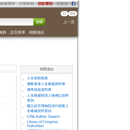
版權聲明
．
引用本站
．
捐款贊助
．
回首頁
．
日
EN
上一頁
佛典
．
語言教學
．
相關連結
相關連結
。
人名規範檢索
。
佛教著者人名權威資料庫
。
佛學規範資料庫
。
人名權威明清人物傳記資料
查詢
。
國立故宮博物院清代檔案人
名權威資料查詢
。
CiNii Author Search
Library of Congress
。
Authorities