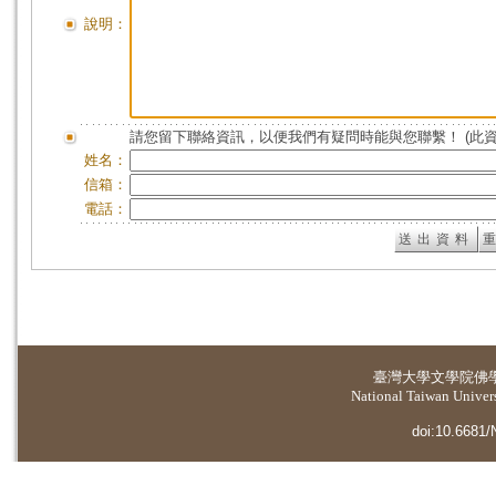
說明：
請您留下聯絡資訊，以便我們有疑問時能與您聯繫！ (此
姓名：
信箱：
電話：
臺灣大學
文學院佛
National Taiwan Universi
doi:10.6681