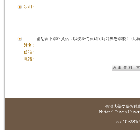
說明：
請您留下聯絡資訊，以便我們有疑問時能與您聯繫！ (此
姓名：
信箱：
電話：
臺灣大學
文學院佛
National Taiwan Universi
doi:10.6681