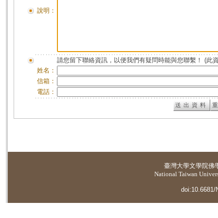
說明：
請您留下聯絡資訊，以便我們有疑問時能與您聯繫！ (此
姓名：
信箱：
電話：
臺灣大學
文學院佛
National Taiwan Universi
doi:10.6681